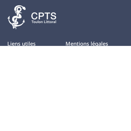
Liens utiles
Mentions légales
Adhérer
Politique de confidentialité
Annuaire des praticiens
Politique de cookies
Actualités
Charte d'utilisation
Offres d'emploi
Glossaire des acronymes
Espace administrateur
Autres mentions
Contactez-nous
07 83 40 29 17
E-Mail