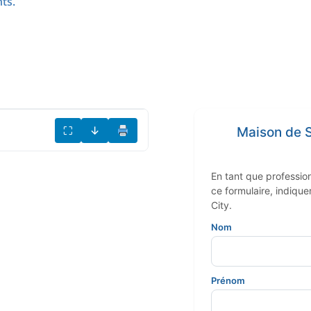
ts.
⛶
↓
Maison de S
En tant que profession
ce formulaire, indiqu
City.
Nom
Prénom