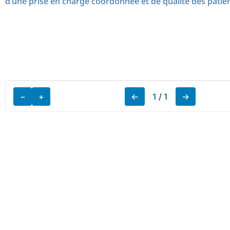
d’une prise en charge coordonnée et de qualité des patien
−
+
←
1
/
1
→